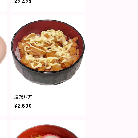
¥2,420
唐揚げ丼
¥2,600