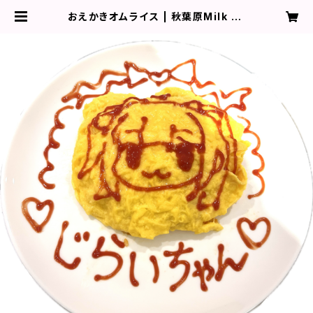
おえかきオムライス | 秋葉原Milk Te
ars